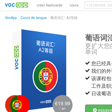
créer flashcards
cours
VocApp
/
Cours de langue
/
葡语词汇: A2等级
葡语词汇
更扩大您
单词
您已经具
我们的外
该课程包
工作及职
日读葡语
€19.99
/ an
essayer