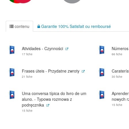
contenu
Garantie 100% Satisfait ou remboursé
Atividades - Czynności
Números 
17 fiche
66 fiche
Frases úteis - Przydatne zwroty
Caraterís
21 fiche
30 fiche
Uma conversa típica do livro de um
Aprender 
aluno. - Typowa rozmowa z
nowych r
podręcznika
15 fiche
15 fiche