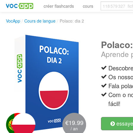
créer flashcards
cours
VocApp
/
Cours de langue
/
Polaco: dia 2
Polaco:
Aprende 
Descobre 
Os nosso
Fala pol
Com o no
fácil!
€19.99
essayer
/ an