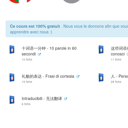
Ce cours est 100% gratuit
. Nous vous le donnons afin que vou
apprendre avec nous :)
十词语一分钟 - 10 parole in 60
这些词语你已
secondi
conosci
10 fiche
11 fiche
礼貌的表达 - Frasi di cortesia
人 - Pers
19 fiche
28 fiche
Intraducibili - 无法翻译
6 fiche