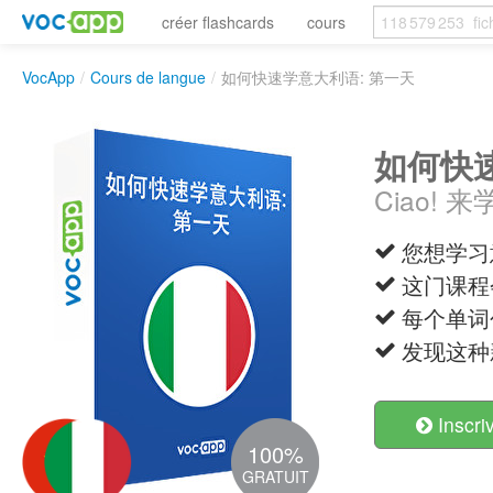
créer flashcards
cours
VocApp
/
Cours de langue
/
如何快速学意大利语: 第一天
如何快速
Ciao!
您想学习
这门课程
每个单词
发现这种
Inscri
100%
GRATUIT