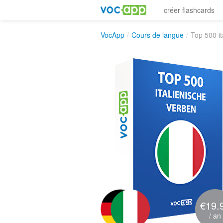
créer flashcards
VocApp
/
Cours de langue
/
Top 500 it
€19.
/ an