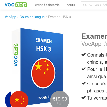
créer flashcards
cours
VocApp
/
Cours de langue
/
Examen HSK 3
Examen
VocApp t’
Connais-
chinois
Pour le H
ainsi que
Ce cours 
phrases s
Tu verra
€19.99
/ an