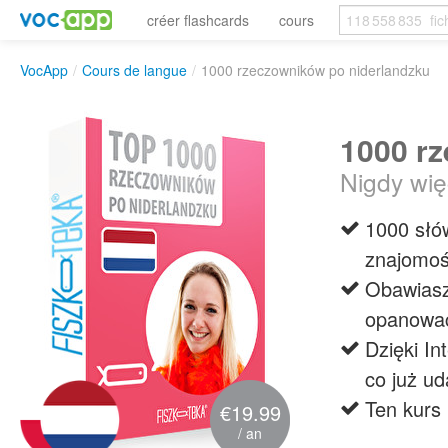
créer flashcards
cours
VocApp
/
Cours de langue
/
1000 rzeczowników po niderlandzku
1000 r
Nigdy wię
1000 słó
znajomoś
Obawiasz
opanowa
Dzięki I
co już u
Ten kurs 
€19.99
/ an