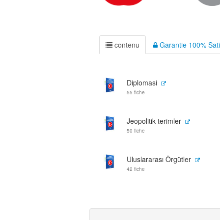
contenu
Garantie 100% Sati
Diplomasi
55 fiche
Jeopolitik terimler
50 fiche
Uluslararası Örgütler
42 fiche