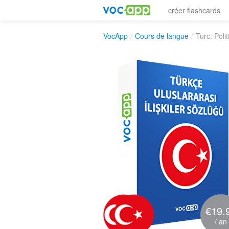
créer flashcards
VocApp
/
Cours de langue
/
Turc: Poli
€19.
/ an