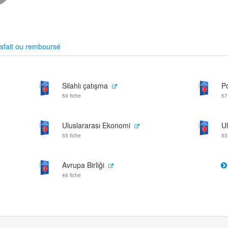
sfait ou remboursé
Silahlı çatışma
Po
59 fiche
57
Uluslararası Ekonomi
U
55 fiche
53
Avrupa Birliği
46 fiche