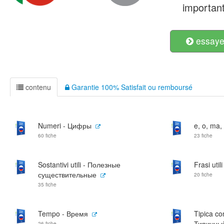
important
essayer
contenu
Garantie 100% Satisfait ou remboursé
Numeri - Цифры
e, o, ma, 
60 fiche
23 fiche
Sostantivi utili - Полезные
Frasi uti
существительные
20 fiche
35 fiche
Tempo - Время
Tipica co
Типичный
26 fiche