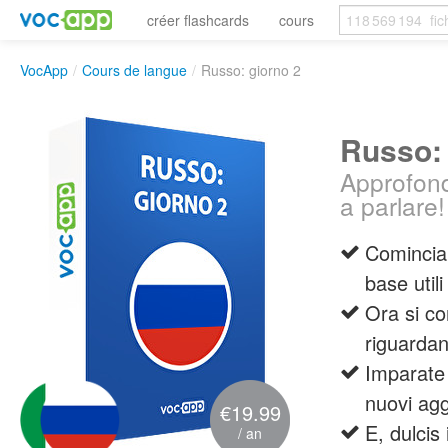
créer flashcards
cours
VocApp
/
Cours de langue
/
Russo: giorno 2
Russo: 
Approfondi
a parlare!
Cominciam
base utili
Ora si co
riguardan
Imparate 
nuovi agg
€19.99
E, dulcis
/ an