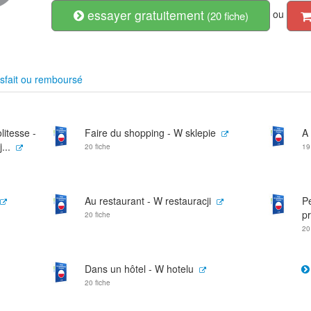
essayer gratuitement
ou
(20 fiche)
sfait ou remboursé
litesse -
Faire du shopping - W sklepie
A 
...
20 fiche
19
Au restaurant - W restauracji
P
p
20 fiche
20
Dans un hôtel - W hotelu
20 fiche