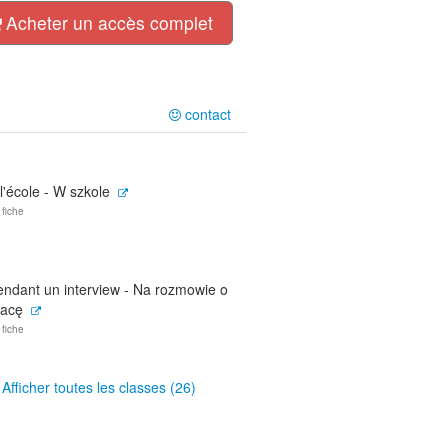
Acheter un accès complet
contact
l'école - W szkole
 fiche
endant un interview - Na rozmowie o
racę
 fiche
Afficher toutes les classes (26)