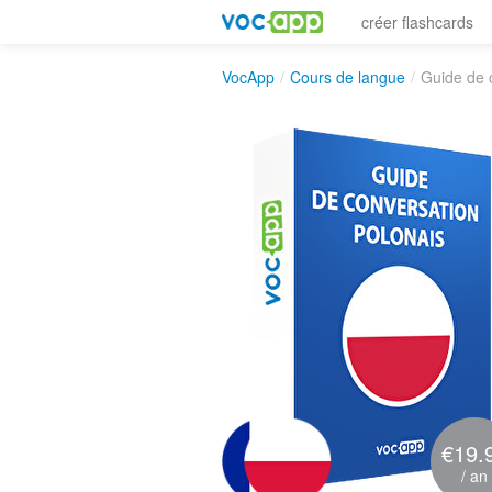
créer flashcards
VocApp
/
Cours de langue
/
Guide de 
€19.
/ an