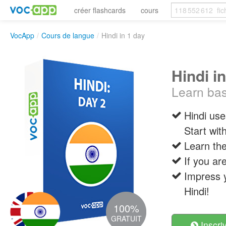
créer flashcards
cours
VocApp
/
Cours de langue
/
Hindi in 1 day
Hindi i
Learn bas
Hindi use
Start wit
Learn the
If you are
Impress y
Hindi!
100%
GRATUIT
Inscri