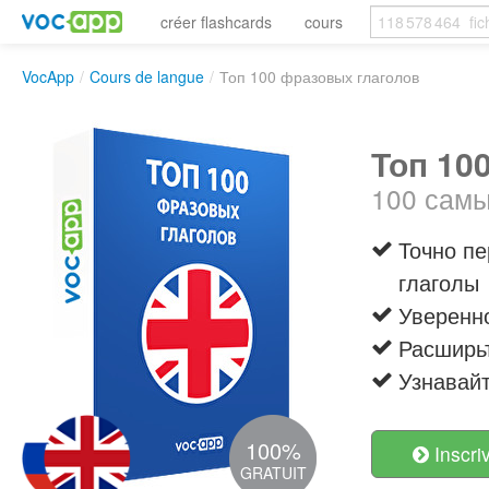
créer flashcards
cours
VocApp
/
Cours de langue
/
Топ 100 фразовых глаголов
Топ 10
100 самы
Точно пе
глаголы
Уверенно
Расширь
Узнавай
100%
Inscri
GRATUIT