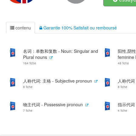
contenu
Garantie 100% Satisfait ou remboursé
名词：单数和复数 - Noun: Singular and
阳性,阴性名词
Plural nouns
feminine
164 fiche
48 fiche
人称代词: 主格 - Subjective pronoun
人称代词：宾格
8 fiche
8 fiche
物主代词 - Possessive pronoun
指示代词 - 
7 fiche
4 fiche