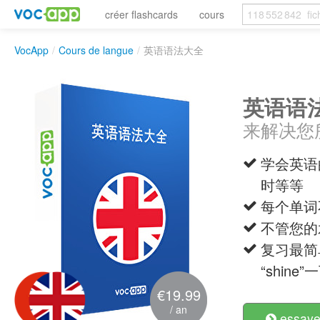
créer flashcards
cours
VocApp
/
Cours de langue
/
英语语法大全
英语语
来解决您
学会英语
时等等
每个单词
不管您的
复习最简
“shine
€19.99
/ an
essayer