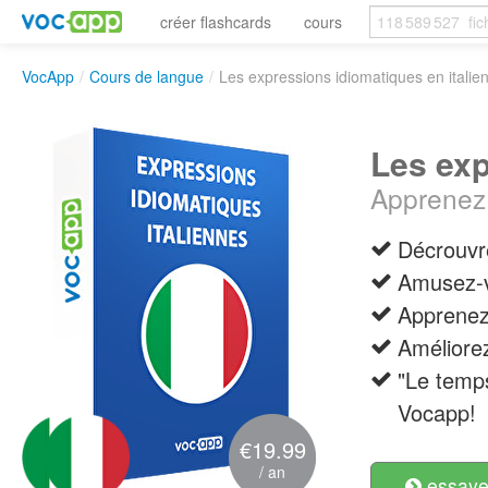
créer flashcards
cours
VocApp
/
Cours de langue
/
Les expressions idiomatiques en italie
Les exp
Apprenez 
Décrouvre
Amusez-v
Apprenez 
Améliorez
"Le temps
Vocapp!
€19.99
/ an
essayer