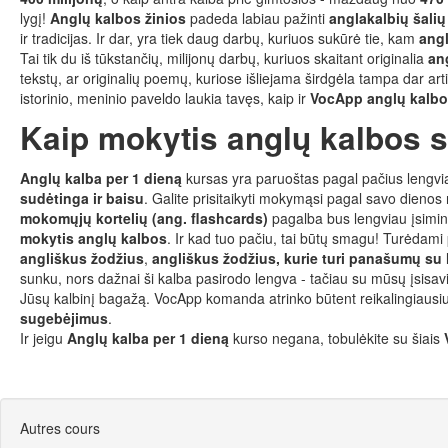
lygį!
Anglų kalbos žinios
padeda labiau pažinti
anglakalbių šalių
ir tradicijas. Ir dar, yra tiek daug darbų, kuriuos sukūrė tie, kam
ang
Tai tik du iš tūkstančių, milijonų darbų, kuriuos skaitant originalia
an
tekstų, ar originalių poemų, kuriose išliejama širdgėla tampa dar art
istorinio, meninio paveldo laukia tavęs, kaip ir
VocApp anglų kalbo
Kaip mokytis anglų kalbos 
Anglų kalba per 1 dieną
kursas yra paruoštas pagal pačius lengvi
sudėtinga ir baisu
. Galite prisitaikyti mokymąsi pagal savo dienos
mokomųjų kortelių (ang. flashcards)
pagalba bus lengviau įsimint
mokytis anglų kalbos
. Ir kad tuo pačiu, tai būtų smagu! Turėdami 
angliškus žodžius
,
angliškus žodžius, kurie turi panašumų su 
sunku, nors dažnai ši kalba pasirodo lengva - tačiau su mūsų įsisav
Jūsų kalbinį bagažą. VocApp komanda atrinko būtent reikalingiau
sugebėjimus
.
Ir jeigu
Anglų kalba per 1 dieną
kurso negana, tobulėkite su šiais
Autres cours