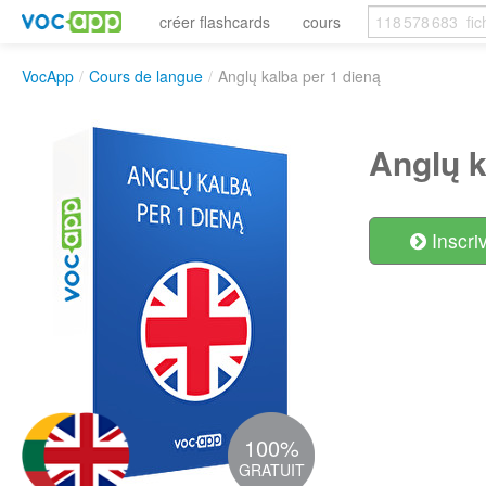
créer flashcards
cours
VocApp
/
Cours de langue
/
Anglų kalba per 1 dieną
Anglų k
Inscri
100%
GRATUIT