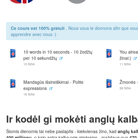
Ce cours est 100% gratuit
. Nous vous le donnons afin que vou
apprendre avec nous :)
10 words in 10 seconds - 10 žodžių
You alrea
per 10 sekundžių
žinai:)
10 fiche
11 fiche
Mandagūs išsireiškimai - Polite
Žmonės -
expressions
36 fiche
16 fiche
Ir kodėl gi mokėti anglų kal
Šiomis dienomis tai nebe paslaptis - kiekvienas žino, kad
anglų kal
400 milijonų
, o kaip antra kalba prie gimtosios - maždaug nuo
470 