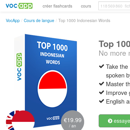
créer flashcards
cours
VocApp
/
Cours de langue
/
Top 1000 Indonesian Words
Top 10
No more m
Take the 
spoken b
Master t
Improve 
English 
€19.99
essayer
/ an