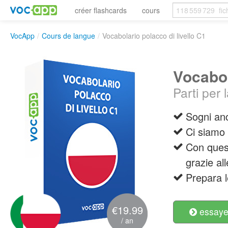
créer flashcards
cours
VocApp
/
Cours de langue
/
Vocabolario polacco di livello C1
Vocabol
Parti per
Sogni anc
Ci siamo 
Con quest
grazie al
Prepara l
€19.99
essayer
/ an