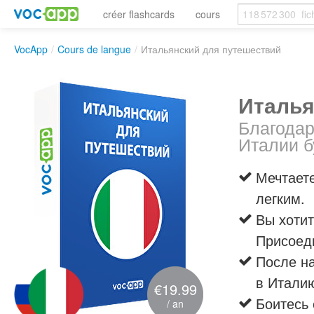
créer flashcards
cours
VocApp
/
Cours de langue
/
Итальянский для путешествий
Италья
Благодар
Италии б
Мечтаете
легким.
Вы хотит
Присоеди
После на
в Италию
€19.99
Боитесь 
/ an