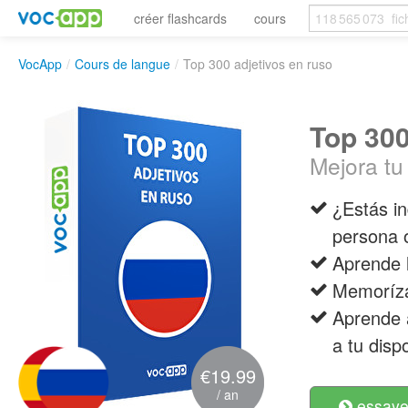
créer flashcards
cours
VocApp
/
Cours de langue
/
Top 300 adjetivos en ruso
Top 300
Mejora tu
¿Estás in
persona 
Aprende 
Memorízal
Aprende 
a tu disp
€19.99
/ an
essayer