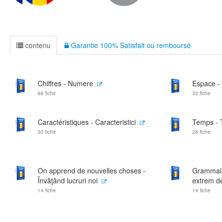
contenu
Garantie 100% Satisfait ou remboursé
Chiffres - Numere
Espace - 
66 fiche
32 fiche
Caractéristiques - Caracteristici
Temps - 
30 fiche
26 fiche
On apprend de nouvelles choses -
Grammaire
Învăţând lucruri noi
extrem de
14 fiche
14 fiche