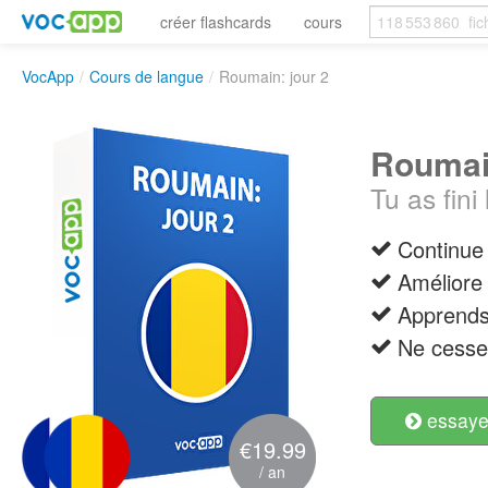
créer flashcards
cours
VocApp
/
Cours de langue
/
Roumain: jour 2
Roumain
Tu as fin
Continue 
Améliore 
Apprends 
Ne cesse 
essayer
€19.99
/ an