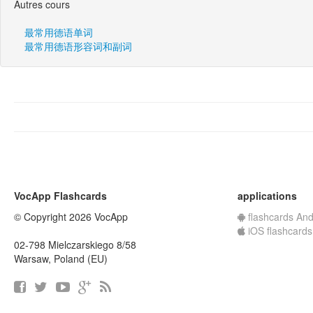
Autres cours
最常用德语单词
最常用德语形容词和副词
VocApp Flashcards
applications
© Copyright 2026 VocApp
flashcards And
iOS flashcards
02-798 Mielczarskiego 8/58
Warsaw, Poland (EU)