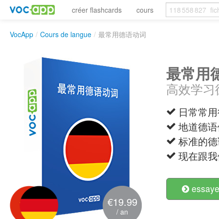
créer flashcards
cours
VocApp
/
Cours de langue
/
最常用德语动词
最常用
高效学习
日常常用
地道德语
标准的德
现在跟我
essayer
€19.99
/ an