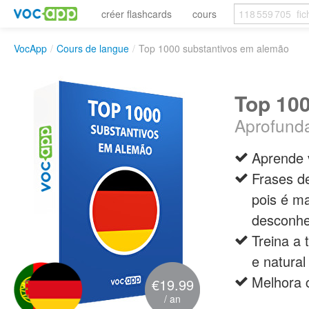
créer flashcards
cours
VocApp
/
Cours de langue
/
Top 1000 substantivos em alemão
Top 10
Aprofunda
Aprende v
Frases d
pois é ma
desconhec
Treina a 
e natural
Melhora 
€19.99
/ an