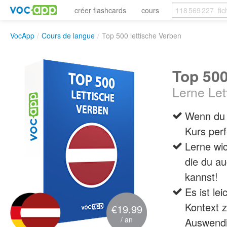
créer flashcards
cours
VocApp
/
Cours de langue
/
Top 500 lettische Verben
Top 500
Lerne Let
Wenn du 
Kurs perf
Lerne wic
die du au
kannst!
Es ist l
Kontext z
€19.99
/ an
Auswendi