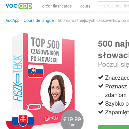
créer flashcards
cours
VocApp
/
Cours de langue
/
500 najważniejszych czasowników po 
500 na
słowac
Poczuj si
Znacząco
Poznasz 
zdaniom
Szybko p
Zapamięt
€19.99
/ an